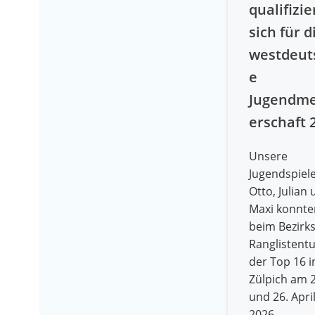
qualifizie
sich für d
westdeut
e
Jugendme
erschaft 
Unsere
Jugendspiel
Otto, Julian
Maxi konnte
beim Bezirks
Ranglistentu
der Top 16 i
Zülpich am 2
und 26. Apri
2026