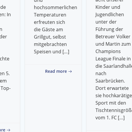
und
nde
Kinder und
hochsommerlichen
en: In
Jugendlichen
Temperaturen
unter der
erfreuten sich
n
Führung der
die Gäste am
der
Betreuer Volker
Grillgut, selbst
und Martin zum
mitgebrachten
Champions
Speisen und […]
ichte
League Finale in
die Saarlandhall
Read more
en 5.
nach
dem
Saarbrücken.
 Top-
Dort erwartete
sie hochkarätige
Sport mit den
Tischtennisgrö
vom 1. FC […]
ore