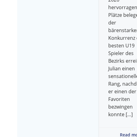
hervorrage
Plätze beleg
der
bärenstarke
Konkurrenz 
besten U19
Spieler des
Bezirks erre
Julian einen
sensationell
Rang, nach
er einen der
Favoriten
bezwingen
konnte […]
Read m