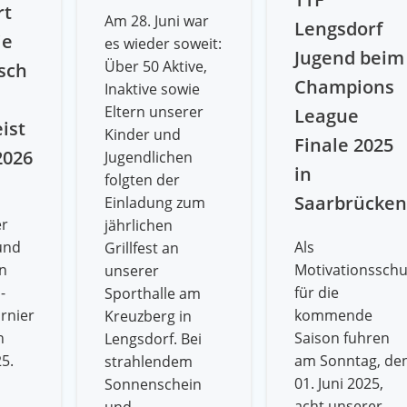
rt
Am 28. Juni war
Lengsdorf
ie
es wieder soweit:
Jugend beim
Über 50 Aktive,
sch
Champions
Inaktive sowie
Eltern unserer
League
ist
Kinder und
Finale 2025
2026
Jugendlichen
in
folgten der
Saarbrücke
Einladung zum
er
jährlichen
 und
Als
Grillfest an
n
Motivationssch
unserer
-
für die
Sporthalle am
rnier
kommende
Kreuzberg in
n
Saison fuhren
Lengsdorf. Bei
5.
am Sonntag, de
strahlendem
l
01. Juni 2025,
Sonnenschein
acht unserer